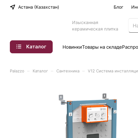
Астана (Казахстан)
Блог
Ин
Изысканная
керамическая плитка
Каталог
Новинки
Товары на складе
Распр
–
–
–
Palazzo
Каталог
Сантехника
V12 Cистема инсталляции