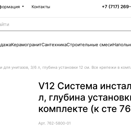
+7 (717) 269
формация
Контакты
одажа
Керамогранит
Сантехника
Строительные смеси
Напольн
 для унитазов, 3/6 л, глубина установки 12 см. Все крепежи в комп
V12 Cистема инстал
л, глубина установк
комплекте (к сте 7
Арт.
762-5800-01