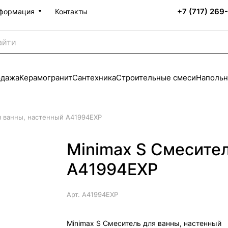
+7 (717) 269
формация
Контакты
одажа
Керамогранит
Сантехника
Строительные смеси
Напольн
я ванны, настенный A41994EXP
Minimax S Смесител
A41994EXP
Арт.
A41994EXP
Minimax S Смеситель для ванны, настенный