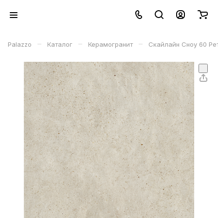
–
–
–
Palazzo
Каталог
Керамогранит
Скайлайн Сноу 60 Рет