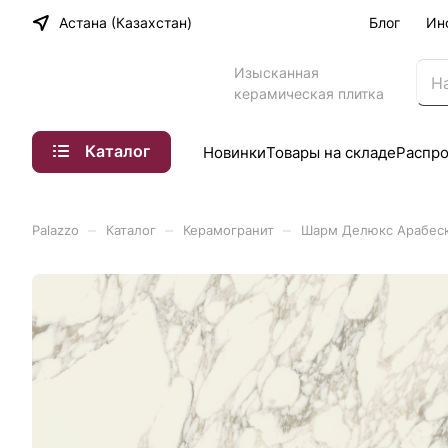
Астана (Казахстан)
Блог
Ин
Изысканная
керамическая плитка
Каталог
Новинки
Товары на складе
Распр
–
–
–
Palazzo
Каталог
Керамогранит
Шарм Делюкс Арабеска