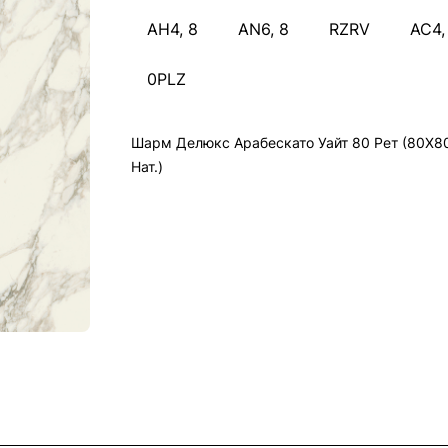
АН4, 8
AN6, 8
RZRV
AC4,
0PLZ
Шарм Делюкс Арабескато Уайт 80 Рет (80X8
Нат.)