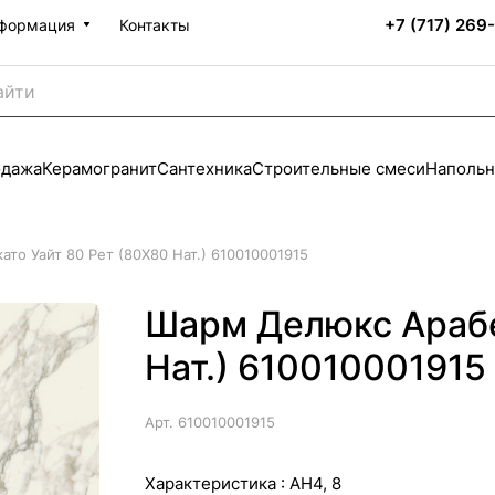
+7 (717) 269
формация
Контакты
одажа
Керамогранит
Сантехника
Строительные смеси
Напольн
то Уайт 80 Рет (80X80 Нат.) 610010001915
Шарм Делюкс Арабе
Нат.) 610010001915
Арт.
610010001915
Характеристика :
АН4, 8