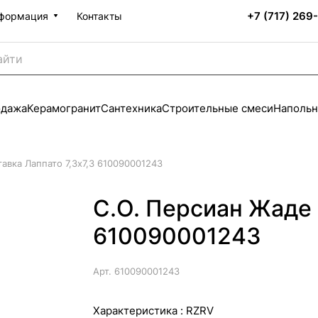
+7 (717) 269
формация
Контакты
одажа
Керамогранит
Сантехника
Строительные смеси
Напольн
авка Лаппато 7,3х7,3 610090001243
С.О. Персиан Жаде 
610090001243
Арт.
610090001243
Характеристика :
RZRV