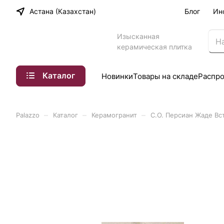
Астана (Казахстан)
Блог
Ин
Изысканная
керамическая плитка
Каталог
Новинки
Товары на складе
Распр
–
–
–
Palazzo
Каталог
Керамогранит
С.О. Персиан Жаде Вст