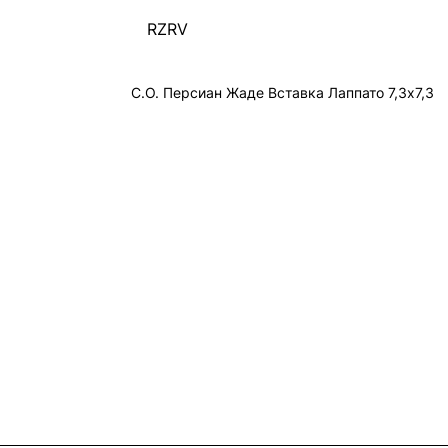
RZRV
С.О. Персиан Жаде Вставка Лаппато 7,3х7,3