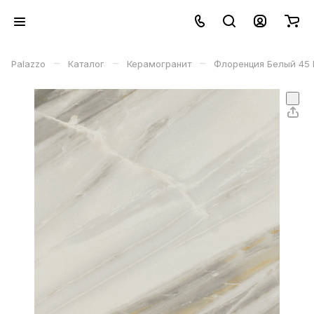
–
–
–
Palazzo
Каталог
Керамогранит
Флоренция Белый 45 