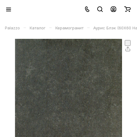
–
–
–
Palazzo
Каталог
Керамогранит
Аурис Блэк (60X60 На