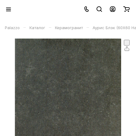
–
–
–
Palazzo
Каталог
Керамогранит
Аурис Блэк (60X60 На